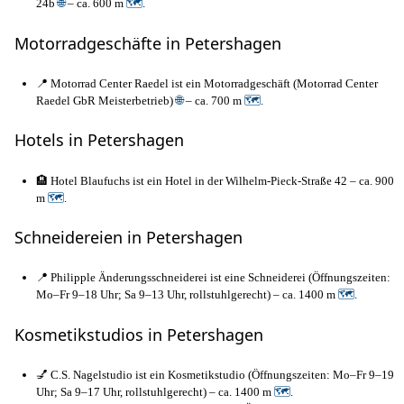
24b
🌐
– ca. 600 m
🗺
.
Motorradgeschäfte in Petershagen
📍 Motorrad Center Raedel ist ein Motorradgeschäft (Motorrad Center
Raedel GbR Meisterbetrieb)
🌐
– ca. 700 m
🗺
.
Hotels in Petershagen
🏨 Hotel Blaufuchs ist ein Hotel in der Wilhelm-Pieck-Straße 42 – ca. 900
m
🗺
.
Schneidereien in Petershagen
📍 Philipple Änderungsschneiderei ist eine Schneiderei (Öffnungszeiten:
Mo–Fr 9–18 Uhr; Sa 9–13 Uhr, rollstuhlgerecht) – ca. 1400 m
🗺
.
Kosmetikstudios in Petershagen
💅 C.S. Nagelstudio ist ein Kosmetikstudio (Öffnungszeiten: Mo–Fr 9–19
Uhr; Sa 9–17 Uhr, rollstuhlgerecht) – ca. 1400 m
🗺
.