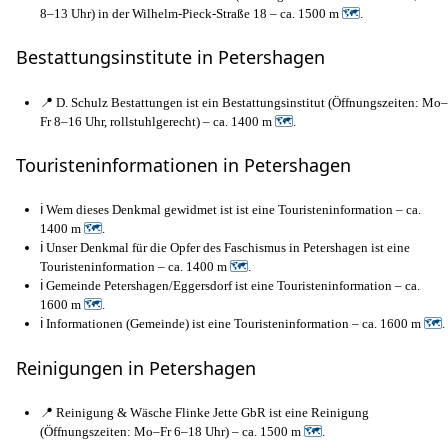
8–13 Uhr) in der Wilhelm-Pieck-Straße 18 – ca. 1500 m
🗺
.
Bestattungsinstitute in Petershagen
📍 D. Schulz Bestattungen ist ein Bestattungsinstitut (Öffnungszeiten: Mo–
Fr 8–16 Uhr, rollstuhlgerecht) – ca. 1400 m
🗺
.
Touristeninformationen in Petershagen
ℹ️ Wem dieses Denkmal gewidmet ist ist eine Touristeninformation – ca.
1400 m
🗺
.
ℹ️ Unser Denkmal für die Opfer des Faschismus in Petershagen ist eine
Touristeninformation – ca. 1400 m
🗺
.
ℹ️ Gemeinde Petershagen/Eggersdorf ist eine Touristeninformation – ca.
1600 m
🗺
.
ℹ️ Informationen (Gemeinde) ist eine Touristeninformation – ca. 1600 m
🗺
.
Reinigungen in Petershagen
📍 Reinigung & Wäsche Flinke Jette GbR ist eine Reinigung
(Öffnungszeiten: Mo–Fr 6–18 Uhr) – ca. 1500 m
🗺
.