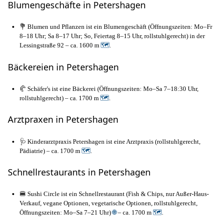
Blumengeschäfte in Petershagen
💐 Blumen und Pflanzen ist ein Blumengeschäft (Öffnungszeiten: Mo–Fr
8–18 Uhr; Sa 8–17 Uhr; So, Feiertag 8–15 Uhr, rollstuhlgerecht) in der
Lessingstraße 92 – ca. 1600 m
🗺
.
Bäckereien in Petershagen
🥐 Schäfer's ist eine Bäckerei (Öffnungszeiten: Mo–Sa 7–18:30 Uhr,
rollstuhlgerecht) – ca. 1700 m
🗺
.
Arztpraxen in Petershagen
🩺 Kinderarztpraxis Petershagen ist eine Arztpraxis (rollstuhlgerecht,
Pädiatrie) – ca. 1700 m
🗺
.
Schnellrestaurants in Petershagen
🍔 Sushi Circle ist ein Schnellrestaurant (Fish & Chips, nur Außer-Haus-
Verkauf, vegane Optionen, vegetarische Optionen, rollstuhlgerecht,
Öffnungszeiten: Mo–Sa 7–21 Uhr)
🌐
– ca. 1700 m
🗺
.