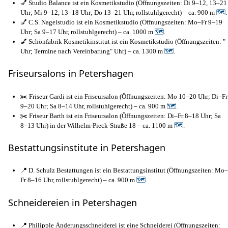
💅 Studio Balance ist ein Kosmetikstudio (Öffnungszeiten: Di 9–12, 13–21
Uhr; Mi 9–12, 13–18 Uhr; Do 13–21 Uhr, rollstuhlgerecht) – ca. 900 m
🗺
.
💅 C.S. Nagelstudio ist ein Kosmetikstudio (Öffnungszeiten: Mo–Fr 9–19
Uhr; Sa 9–17 Uhr, rollstuhlgerecht) – ca. 1000 m
🗺
.
💅 Schönfabrik Kosmetikinstitut ist ein Kosmetikstudio (Öffnungszeiten: "
Uhr; Termine nach Vereinbarung" Uhr) – ca. 1300 m
🗺
.
Friseursalons in Petershagen
✂️ Friseur Gardi ist ein Friseursalon (Öffnungszeiten: Mo 10–20 Uhr; Di–Fr
9–20 Uhr; Sa 8–14 Uhr, rollstuhlgerecht) – ca. 900 m
🗺
.
✂️ Friseur Barth ist ein Friseursalon (Öffnungszeiten: Di–Fr 8–18 Uhr; Sa
8–13 Uhr) in der Wilhelm-Pieck-Straße 18 – ca. 1100 m
🗺
.
Bestattungsinstitute in Petershagen
📍 D. Schulz Bestattungen ist ein Bestattungsinstitut (Öffnungszeiten: Mo–
Fr 8–16 Uhr, rollstuhlgerecht) – ca. 900 m
🗺
.
Schneidereien in Petershagen
📍 Philipple Änderungsschneiderei ist eine Schneiderei (Öffnungszeiten: