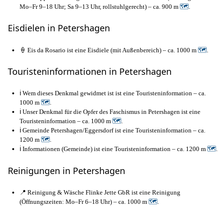
Mo–Fr 9–18 Uhr; Sa 9–13 Uhr, rollstuhlgerecht) – ca. 900 m
🗺
.
Eisdielen in Petershagen
🍦 Eis da Rosario ist eine Eisdiele (mit Außenbereich) – ca. 1000 m
🗺
.
Touristeninformationen in Petershagen
ℹ️ Wem dieses Denkmal gewidmet ist ist eine Touristeninformation – ca.
1000 m
🗺
.
ℹ️ Unser Denkmal für die Opfer des Faschismus in Petershagen ist eine
Touristeninformation – ca. 1000 m
🗺
.
ℹ️ Gemeinde Petershagen/Eggersdorf ist eine Touristeninformation – ca.
1200 m
🗺
.
ℹ️ Informationen (Gemeinde) ist eine Touristeninformation – ca. 1200 m
🗺
.
Reinigungen in Petershagen
📍 Reinigung & Wäsche Flinke Jette GbR ist eine Reinigung
(Öffnungszeiten: Mo–Fr 6–18 Uhr) – ca. 1000 m
🗺
.