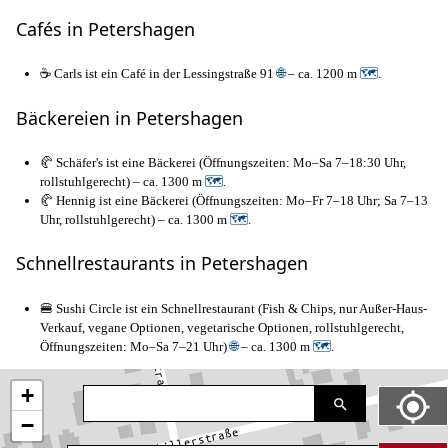
Cafés in Petershagen
☕ Carls ist ein Café in der Lessingstraße 91
🌐
– ca. 1200 m
🗺
.
Bäckereien in Petershagen
🥐 Schäfer's ist eine Bäckerei (Öffnungszeiten: Mo–Sa 7–18:30 Uhr,
rollstuhlgerecht) – ca. 1300 m
🗺
.
🥐 Hennig ist eine Bäckerei (Öffnungszeiten: Mo–Fr 7–18 Uhr; Sa 7–13
Uhr, rollstuhlgerecht) – ca. 1300 m
🗺
.
Schnellrestaurants in Petershagen
🍔 Sushi Circle ist ein Schnellrestaurant (Fish & Chips, nur Außer-Haus-
Verkauf, vegane Optionen, vegetarische Optionen, rollstuhlgerecht,
Öffnungszeiten: Mo–Sa 7–21 Uhr)
🌐
– ca. 1300 m
🗺
.
+
−