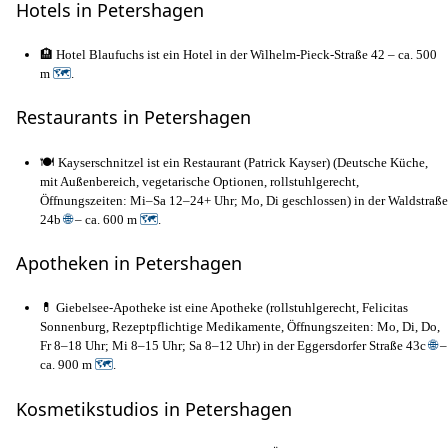
Hotels in Petershagen
🏨 Hotel Blaufuchs ist ein Hotel in der Wilhelm-Pieck-Straße 42 – ca. 500
m
🗺
.
Restaurants in Petershagen
🍽️ Kayserschnitzel ist ein Restaurant (Patrick Kayser) (Deutsche Küche,
mit Außenbereich, vegetarische Optionen, rollstuhlgerecht,
Öffnungszeiten: Mi–Sa 12–24+ Uhr; Mo, Di geschlossen) in der Waldstraße
24b
🌐
– ca. 600 m
🗺
.
Apotheken in Petershagen
💊 Giebelsee-Apotheke ist eine Apotheke (rollstuhlgerecht, Felicitas
Sonnenburg, Rezeptpflichtige Medikamente, Öffnungszeiten: Mo, Di, Do,
Fr 8–18 Uhr; Mi 8–15 Uhr; Sa 8–12 Uhr) in der Eggersdorfer Straße 43c
🌐
–
ca. 900 m
🗺
.
Kosmetikstudios in Petershagen