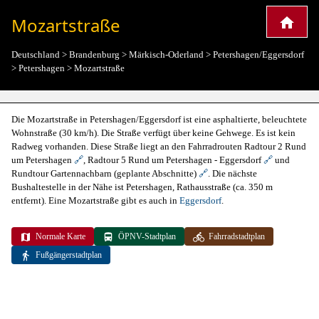
Mozartstraße
Deutschland
>
Brandenburg
>
Märkisch-Oderland
>
Petershagen/Eggersdorf
>
Petershagen
>
Mozartstraße
Die Mozartstraße in Petershagen/Eggersdorf ist eine asphaltierte, beleuchtete
Wohnstraße (30 km/h). Die Straße verfügt über keine Gehwege. Es ist kein
Radweg vorhanden. Diese Straße liegt an den Fahrradrouten Radtour 2 Rund
um Petershagen
🔗
, Radtour 5 Rund um Petershagen - Eggersdorf
🔗
und
Rundtour Gartennachbarn (geplante Abschnitte)
🔗
. Die nächste
Bushaltestelle in der Nähe ist Petershagen, Rathausstraße (ca. 350 m
entfernt). Eine Mozartstraße gibt es auch in
Eggersdorf
.
Normale Karte
ÖPNV-Stadtplan
Fahrradstadtplan
Fußgängerstadtplan