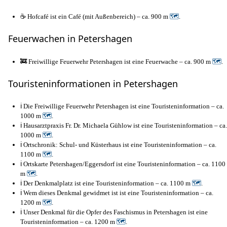
☕ Hofcafé ist ein Café (mit Außenbereich) – ca. 900 m
🗺
.
Feuerwachen in Petershagen
🚒 Freiwillige Feuerwehr Petershagen ist eine Feuerwache – ca. 900 m
🗺
.
Touristeninformationen in Petershagen
ℹ️ Die Freiwillige Feuerwehr Petershagen ist eine Touristeninformation – ca.
1000 m
🗺
.
ℹ️ Hausarztpraxis Fr. Dr. Michaela Gühlow ist eine Touristeninformation – ca.
1000 m
🗺
.
ℹ️ Ortschronik: Schul- und Küsterhaus ist eine Touristeninformation – ca.
1100 m
🗺
.
ℹ️ Ortskarte Petershagen/Eggersdorf ist eine Touristeninformation – ca. 1100
m
🗺
.
ℹ️ Der Denkmalplatz ist eine Touristeninformation – ca. 1100 m
🗺
.
ℹ️ Wem dieses Denkmal gewidmet ist ist eine Touristeninformation – ca.
1200 m
🗺
.
ℹ️ Unser Denkmal für die Opfer des Faschismus in Petershagen ist eine
Touristeninformation – ca. 1200 m
🗺
.