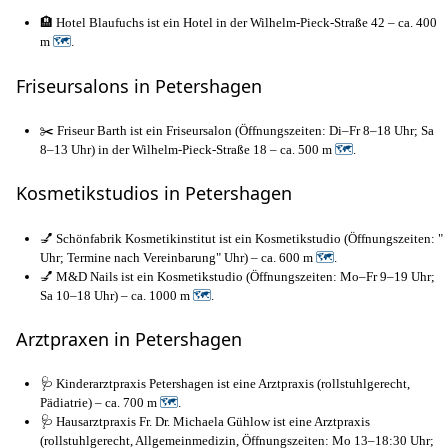
🏨 Hotel Blaufuchs ist ein Hotel in der Wilhelm-Pieck-Straße 42 – ca. 400
m
🗺
.
Friseursalons in Petershagen
✂️ Friseur Barth ist ein Friseursalon (Öffnungszeiten: Di–Fr 8–18 Uhr; Sa
8–13 Uhr) in der Wilhelm-Pieck-Straße 18 – ca. 500 m
🗺
.
Kosmetikstudios in Petershagen
💅 Schönfabrik Kosmetikinstitut ist ein Kosmetikstudio (Öffnungszeiten: "
Uhr; Termine nach Vereinbarung" Uhr) – ca. 600 m
🗺
.
💅 M&D Nails ist ein Kosmetikstudio (Öffnungszeiten: Mo–Fr 9–19 Uhr;
Sa 10–18 Uhr) – ca. 1000 m
🗺
.
Arztpraxen in Petershagen
🩺 Kinderarztpraxis Petershagen ist eine Arztpraxis (rollstuhlgerecht,
Pädiatrie) – ca. 700 m
🗺
.
🩺 Hausarztpraxis Fr. Dr. Michaela Gühlow ist eine Arztpraxis
(rollstuhlgerecht, Allgemeinmedizin, Öffnungszeiten: Mo 13–18:30 Uhr;