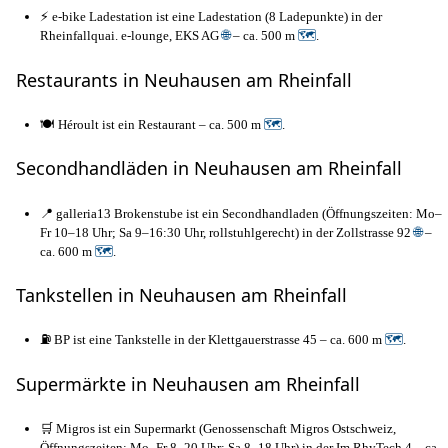
⚡ e-bike Ladestation ist eine Ladestation (8 Ladepunkte) in der
Rheinfallquai. e-lounge, EKS AG
🌐
– ca. 500 m
🗺
.
Restaurants in Neuhausen am Rheinfall
🍽️ Héroult ist ein Restaurant – ca. 500 m
🗺
.
Secondhandläden in Neuhausen am Rheinfall
📍 galleria13 Brokenstube ist ein Secondhandladen (Öffnungszeiten: Mo–
Fr 10–18 Uhr; Sa 9–16:30 Uhr, rollstuhlgerecht) in der Zollstrasse 92
🌐
–
ca. 600 m
🗺
.
Tankstellen in Neuhausen am Rheinfall
⛽ BP ist eine Tankstelle in der Klettgauerstrasse 45 – ca. 600 m
🗺
.
Supermärkte in Neuhausen am Rheinfall
🛒 Migros ist ein Supermarkt (Genossenschaft Migros Ostschweiz,
Öffnungszeiten: Mo–Fr 8–20 Uhr; Sa 8–18 Uhr) in der Im RhyTech 4 – ca.