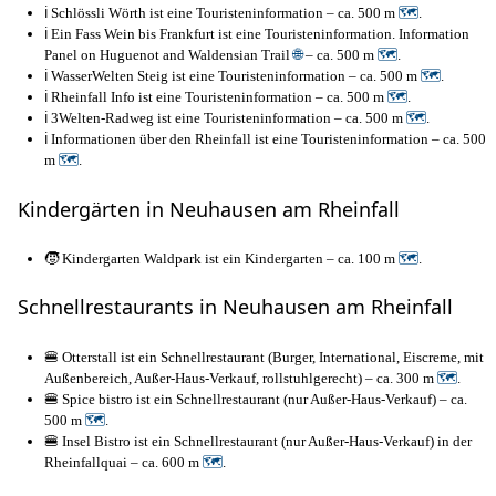
ℹ️ Schlössli Wörth ist eine Touristeninformation – ca. 500 m
🗺
.
ℹ️ Ein Fass Wein bis Frankfurt ist eine Touristeninformation. Information
Panel on Huguenot and Waldensian Trail
🌐
– ca. 500 m
🗺
.
ℹ️ WasserWelten Steig ist eine Touristeninformation – ca. 500 m
🗺
.
ℹ️ Rheinfall Info ist eine Touristeninformation – ca. 500 m
🗺
.
ℹ️ 3Welten-Radweg ist eine Touristeninformation – ca. 500 m
🗺
.
ℹ️ Informationen über den Rheinfall ist eine Touristeninformation – ca. 500
m
🗺
.
Kindergärten in Neuhausen am Rheinfall
🧒 Kindergarten Waldpark ist ein Kindergarten – ca. 100 m
🗺
.
Schnellrestaurants in Neuhausen am Rheinfall
🍔 Otterstall ist ein Schnellrestaurant (Burger, International, Eiscreme, mit
Außenbereich, Außer-Haus-Verkauf, rollstuhlgerecht) – ca. 300 m
🗺
.
🍔 Spice bistro ist ein Schnellrestaurant (nur Außer-Haus-Verkauf) – ca.
500 m
🗺
.
🍔 Insel Bistro ist ein Schnellrestaurant (nur Außer-Haus-Verkauf) in der
Rheinfallquai – ca. 600 m
🗺
.