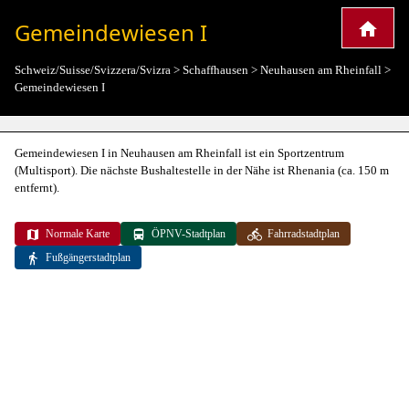
Gemeindewiesen I
Schweiz/Suisse/Svizzera/Svizra
>
Schaffhausen
>
Neuhausen am Rheinfall
>
Gemeindewiesen I
Gemeindewiesen I in Neuhausen am Rheinfall ist ein Sportzentrum
(Multisport). Die nächste Bushaltestelle in der Nähe ist Rhenania (ca. 150 m
entfernt).
Normale Karte
ÖPNV-Stadtplan
Fahrradstadtplan
Fußgängerstadtplan