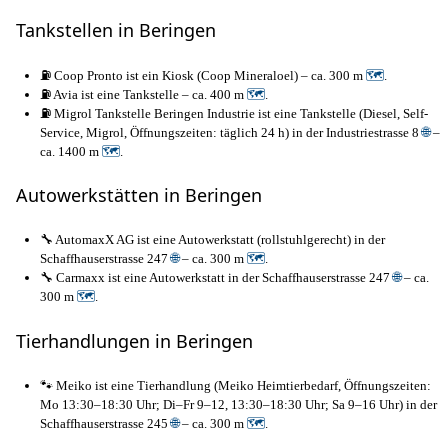
Tankstellen in Beringen
⛽ Coop Pronto ist ein Kiosk (Coop Mineraloel) – ca. 300 m
🗺
.
⛽ Avia ist eine Tankstelle – ca. 400 m
🗺
.
⛽ Migrol Tankstelle Beringen Industrie ist eine Tankstelle (Diesel, Self-
Service, Migrol, Öffnungszeiten: täglich 24 h) in der Industriestrasse 8
🌐
–
ca. 1400 m
🗺
.
Autowerkstätten in Beringen
🔧 AutomaxX AG ist eine Autowerkstatt (rollstuhlgerecht) in der
Schaffhauserstrasse 247
🌐
– ca. 300 m
🗺
.
🔧 Carmaxx ist eine Autowerkstatt in der Schaffhauserstrasse 247
🌐
– ca.
300 m
🗺
.
Tierhandlungen in Beringen
🐾 Meiko ist eine Tierhandlung (Meiko Heimtierbedarf, Öffnungszeiten:
Mo 13:30–18:30 Uhr; Di–Fr 9–12, 13:30–18:30 Uhr; Sa 9–16 Uhr) in der
Schaffhauserstrasse 245
🌐
– ca. 300 m
🗺
.