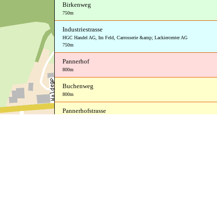
Birkenweg
750m
Industriestrasse
HGC Handel AG
,
Im Feld
,
Carrosserie &amp; Lackiercenter AG
750m
Pannerhof
800m
Buchenweg
800m
Pannerhofstrasse
800m
Utigenstrasse
800m
Perlengalopp-Piste
850m
Feldmatt
850m
Eichmatt