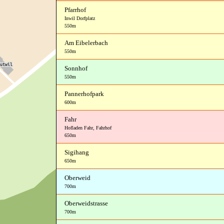
Pfarrhof
Inwil Dorfplatz
550m
Am Eibelerbach
550m
Sonnhof
550m
Pannerhofpark
600m
Fahr
Hofladen Fahr
,
Fahrhof
650m
Sigihang
650m
Oberweid
700m
Oberweidstrasse
700m