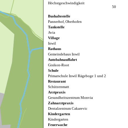
Höchstgeschwindigkeit
50
Bushaltestelle
Pannerhof, Oberhofen
Tankstelle
Avia
Village
Inwil
Rathaus
Gemeindehaus Inwil
Autobahnauffahrt
Gisikon-Root
Schule
Primarschule Inwil Rägeboge 1 und 2
Restaurant
Schützenmatt
Arztpraxis
Gesundheitszentrum Monvia
Zahnarztpraxis
Dentalzentrum Cakarevic
Kindergarten
Kindergarten
Feuerwache