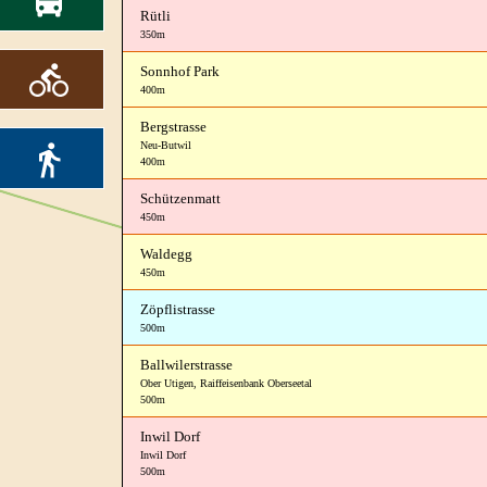
Rütli
350m
Sonnhof Park
400m
Bergstrasse
Neu-Butwil
400m
Schützenmatt
450m
Waldegg
450m
Zöpflistrasse
500m
Ballwilerstrasse
Ober Utigen
,
Raiffeisenbank Oberseetal
500m
Inwil Dorf
Inwil Dorf
500m