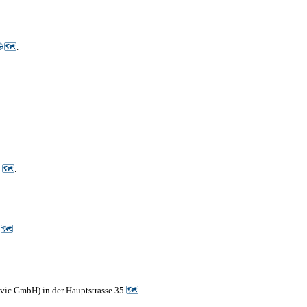

🗺
.
5
🗺
.
🗺
.
evic GmbH) in der Hauptstrasse 35
🗺
.