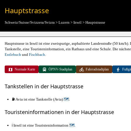
Hauptstrasse
Schweiz/Suisse/Svizzera/Svizra
>
Luzern
>
Inwil
>
Hauptstrasse
Hauptstrasse in Inwil ist eine zweispurige, asphaltierte Landesstraße (50 km/h)
Tankstelle, eine Touristeninformation, ein Rathaus und eine Schule. Die nächst
Entlebuch
und
Fischbach
.
Normale Karte
ÖPNV-Stadtplan
Fahrradstadtplan
Fußgä
Tankstellen in der Hauptstrasse
⛽ Avia ist eine Tankstelle (Avia)
🗺
.
Touristeninformationen in der Hauptstrasse
ℹ️ Inwil ist eine Touristeninformation
🗺
.