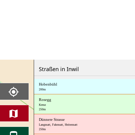
Straßen in Inwil
Hobenbühl
200m
Rosegg
Kreuz
250m
Dünnere Strasse
Langmatt
,
Fahrmatt
,
Heitermatt
250m