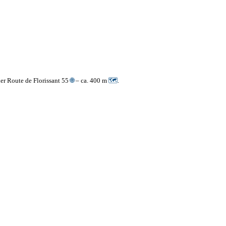
der Route de Florissant 55
🌐
– ca. 400 m
🗺
.