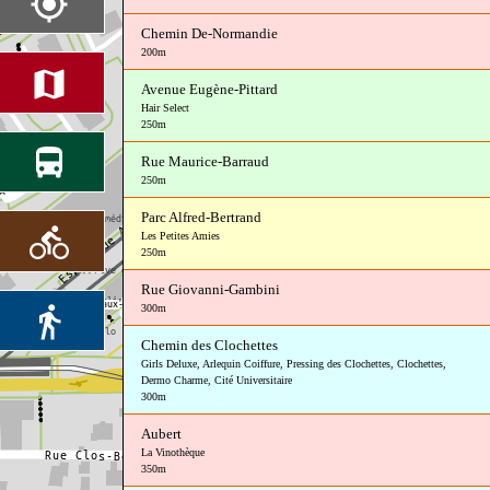
Chemin De-Normandie
200m
Avenue Eugène-Pittard
Hair Select
250m
Rue Maurice-Barraud
250m
Parc Alfred-Bertrand
Les Petites Amies
250m
Rue Giovanni-Gambini
300m
Chemin des Clochettes
Girls Deluxe
,
Arlequin Coiffure
,
Pressing des Clochettes
,
Clochettes
,
Dermo Charme
,
Cité Universitaire
300m
Aubert
La Vinothèque
350m