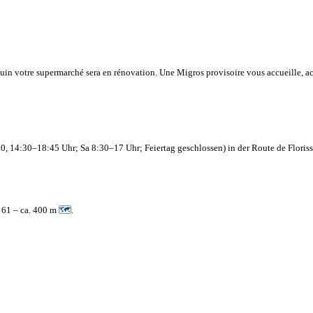
juin votre supermarché sera en rénovation. Une Migros provisoire vous accueille, ac
, 14:30–18:45 Uhr; Sa 8:30–17 Uhr; Feiertag geschlossen) in der Route de Floris
t 61 – ca. 400 m
🗺
.