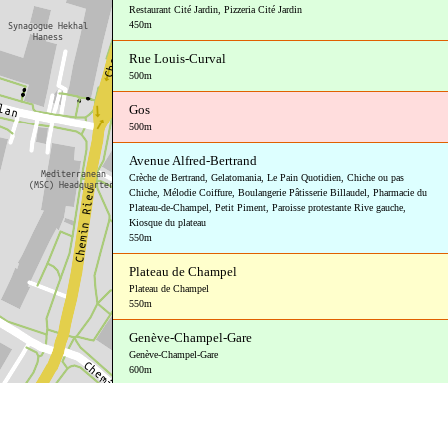
Restaurant Cité Jardin
,
Pizzeria Cité Jardin
450m
Rue Louis-Curval
500m
Gos
500m
Avenue Alfred-Bertrand
Crèche de Bertrand
,
Gelatomania
,
Le Pain Quotidien
,
Chiche ou pas
Chiche
,
Mélodie Coiffure
,
Boulangerie Pâtisserie Billaudel
,
Pharmacie du
Plateau-de-Champel
,
Petit Piment
,
Paroisse protestante Rive gauche
,
Kiosque du plateau
550m
Plateau de Champel
Plateau de Champel
550m
Genève-Champel-Gare
Genève-Champel-Gare
600m
Avenue Peschier
Piguet Galland &amp; vous
,
Recyclage
600m