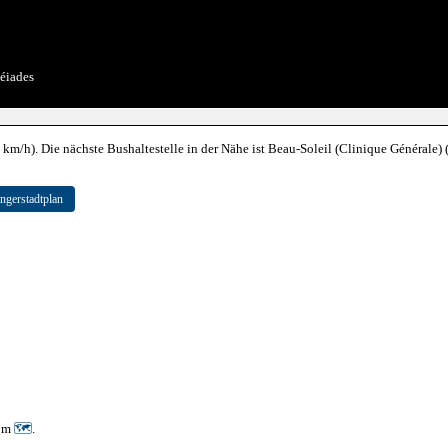
éiades
m/h). Die nächste Bushaltestelle in der Nähe ist Beau-Soleil (Clinique Générale) (
ngerstadtplan
0 m
🗺
.