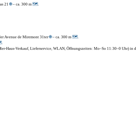
mas 21
🌐
– ca. 300 m
🗺
.
n der Avenue de Miremont 31ter
🌐
– ca. 300 m
🗺
.

.
, Außer-Haus-Verkauf, Lieferservice, WLAN, Öffnungszeiten: Mo–So 11:30–0 Uhr) in 