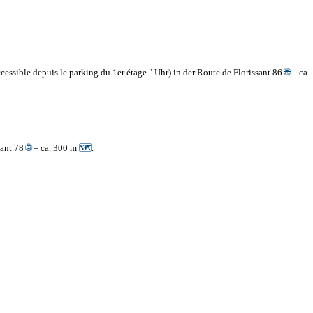
cessible depuis le parking du 1er étage." Uhr) in der Route de Florissant 86
🌐
– ca.
sant 78
🌐
– ca. 300 m
🗺
.