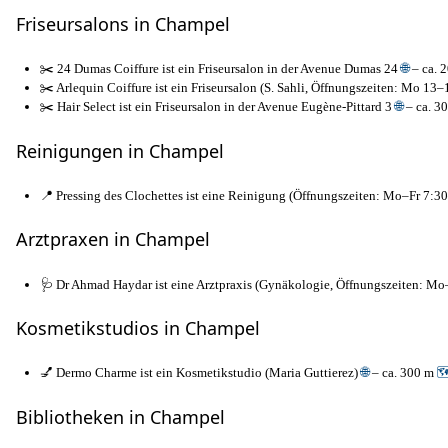
Friseursalons in Champel
✂️ 24 Dumas Coiffure ist ein Friseursalon in der Avenue Dumas 24
🌐
– ca. 
✂️ Arlequin Coiffure ist ein Friseursalon (S. Sahli, Öffnungszeiten: Mo 1
✂️ Hair Select ist ein Friseursalon in der Avenue Eugène-Pittard 3
🌐
– ca. 3
Reinigungen in Champel
📍 Pressing des Clochettes ist eine Reinigung (Öffnungszeiten: Mo–Fr 7:3
Arztpraxen in Champel
🩺 Dr Ahmad Haydar ist eine Arztpraxis (Gynäkologie, Öffnungszeiten: Mo
Kosmetikstudios in Champel
💅 Dermo Charme ist ein Kosmetikstudio (Maria Guttierez)
🌐
– ca. 300 m

Bibliotheken in Champel