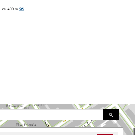
 – ca. 400 m
🗺
.