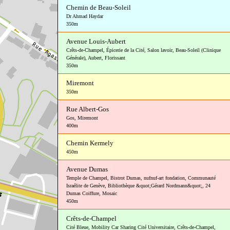
Chemin de Beau-Soleil
Dr Ahmad Haydar
350m
Avenue Louis-Aubert
Crêts-de-Champel
,
Épicerie de la Cité
,
Salon lavoir
,
Beau-Soleil (Clinique
Générale)
,
Aubert
,
Florissant
350m
Miremont
350m
Rue Albert-Gos
Gos
,
Miremont
400m
Chemin Kermely
450m
Avenue Dumas
Temple de Champel
,
Bistrot Dumas
,
nufnuf-art fondation
,
Communauté
Israélite de Genève
,
Bibliothèque &quot;Gérard Nordmann&quot;
,
24
Dumas Coiffure
,
Mosaic
450m
Crêts-de-Champel
Cité Bleue
,
Mobility Car Sharing Cité Universitaire
,
Crêts-de-Champel
,