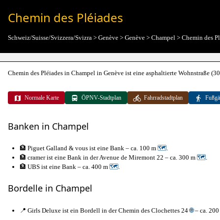
Chemin des Pléiades
Schweiz/Suisse/Svizzera/Svizra
>
Genève
>
Genève
>
Champel
>
Chemin des Pl
Chemin des Pléiades in Champel in Genève ist eine asphaltierte Wohnstraße (30 k
Normale Karte
ÖPNV-Stadtplan
Fahrradstadtplan
Fußgä
Banken in Champel
🏦 Piguet Galland & vous ist eine Bank – ca. 100 m
🗺
.
🏦 cramer ist eine Bank in der Avenue de Miremont 22 – ca. 300 m
🗺
.
🏦 UBS ist eine Bank – ca. 400 m
🗺
.
Bordelle in Champel
📍 Girls Deluxe ist ein Bordell in der Chemin des Clochettes 24
🌐
– ca. 20