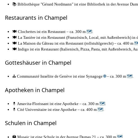
📚 Bibliothèque "Gérard Nordmann" ist eine Bibliothek in der Avenue Du
Restaurants in Champel
🍽️ Clochettes ist ein Restaurant – ca. 300 m
🗺
.
🍽️ La Tanière ist ein Restaurant (Französisch, Local, mit Außenbereich) i
🍽️ La Maison du Gâteau ist ein Restaurant (rollstuhlgerecht) – ca. 400 m

🍽️ Indigo ist ein Restaurant (Italienisch, Pizza, Pasta, mit Außenbereich
Gotteshäuser in Champel
⛪ Communauté Israélite de Genève ist eine Synagoge
🌐
– ca. 300 m
🗺
.
Apotheken in Champel
💊 Amavita-Florissant ist eine Apotheke – ca. 300 m
🗺
.
💊 Cité Universitaire ist eine Apotheke – ca. 400 m
🗺
.
Schulen in Champel
🏫 Mosaic ist eine Schule in der Avenue Dumas 21 – ca. 300 m
🗺
.