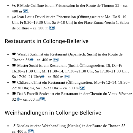
✂️ R'Mode Coiffure ist ein Friseursalon in der Route de Thonon 55 – ca.
400 m
🗺
.
✂️ Jean Louis David ist ein Friseursalon (Öffnungszeiten: Mo–Do 9–19
Uhr; Fr 8:30–19:30 Uhr; Sa 9–18 Uhr) in der Place Emma-Yersin 1. Salon
de coiffure – ca. 500 m
🗺
.
Restaurants in Collonge-Bellerive
🍽️ Wasabi Sushi ist ein Restaurant (Japanisch, Sushi) in der Route de
Thonon 56
🌐
– ca. 400 m
🗺
.
🍽️ Master Sushi ist ein Restaurant (Sushi, Öffnungszeiten: Di, Do–Fr
16:30–21:30 Uhr; Mi 11:30–14, 17:30–21:30 Uhr; Sa 17:30–21:30 Uhr;
So 17:30–21 Uhr)
🌐
– ca. 500 m
🗺
.
🍽️ Château d'If ist ein Restaurant (Öffnungszeiten: Mo–Fr 12–14, 18:30–
22:30 Uhr; Sa, So 12–23 Uhr) – ca. 500 m
🗺
.
🍽️ Dai 3 Fratelli Scalea ist ein Restaurant in der Chemin du Vieux-Vésenaz
32
🌐
– ca. 500 m
🗺
.
Weinhandlungen in Collonge-Bellerive
📍 Nicolas ist eine Weinhandlung (Nicolas) in der Route de Thonon 55 –
ca. 400 m
🗺
.