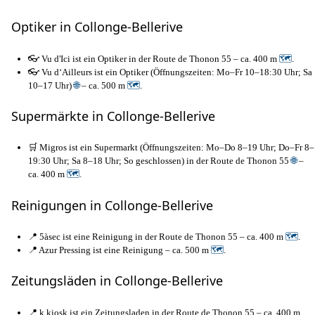
Optiker in Collonge-Bellerive
👓 Vu d'Ici ist ein Optiker in der Route de Thonon 55 – ca. 400 m
🗺
.
👓 Vu d‘Ailleurs ist ein Optiker (Öffnungszeiten: Mo–Fr 10–18:30 Uhr; Sa
10–17 Uhr)
🌐
– ca. 500 m
🗺
.
Supermärkte in Collonge-Bellerive
🛒 Migros ist ein Supermarkt (Öffnungszeiten: Mo–Do 8–19 Uhr; Do–Fr 8–
19:30 Uhr; Sa 8–18 Uhr; So geschlossen) in der Route de Thonon 55
🌐
–
ca. 400 m
🗺
.
Reinigungen in Collonge-Bellerive
📍 5àsec ist eine Reinigung in der Route de Thonon 55 – ca. 400 m
🗺
.
📍 Azur Pressing ist eine Reinigung – ca. 500 m
🗺
.
Zeitungsläden in Collonge-Bellerive
📍 k kiosk ist ein Zeitungsladen in der Route de Thonon 55 – ca. 400 m