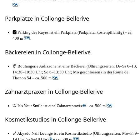
🗺
.
Parkplätze in Collonge-Bellerive
🅿️ Parking des Rayes ist ein Parkplatz (Parkplatz, kostenpflichtig) – ca.
400 m
🗺
.
Bäckereien in Collonge-Bellerive
🥐 Boulangerie Ardizzone ist eine Bäckerei (Öffnungszeiten: Di–Sa 6–13,
14:30–19:30 Uhr; So 6–13:30 Uhr; Mo geschlossen) in der Route de
Thonon 54 – ca. 500 m
🗺
.
Zahnarztpraxen in Collonge-Bellerive
🦷 It‘s Your Smile ist eine Zahnarztpraxis
🌐
– ca. 500 m
🗺
.
Kosmetikstudios in Collonge-Bellerive
💅 Akyado Nail Lounge ist ein Kosmetikstudio (Öffnungszeiten: Mo–Fr 9–
19 Uhr; Sa 9–18 Uhr)
🌐
– ca. 500 m
🗺
.