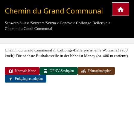
Chemin du Grand Communal
Schweiz/Suisse/Svizzera/Svizra
>
Genève
>
Collonge-Bellerive
>
Chemin du Grand Communal
Chemin du Grand Communal in Collonge-Bellerive ist eine Wohnstraße (30
km/h). Die nächste Bushaltestelle in der Nähe ist Mancy (ca. 400 m entfernt).
Normale Karte
ÖPNV-Stadtplan
Fahrradstadtplan
Fußgängerstadtplan