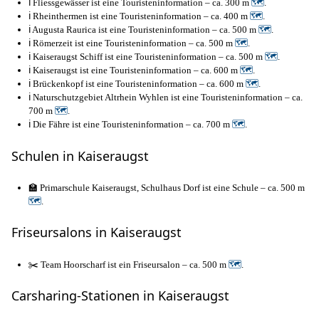
ℹ️ Fliessgewässer ist eine Touristeninformation – ca. 300 m
🗺
.
ℹ️ Rheinthermen ist eine Touristeninformation – ca. 400 m
🗺
.
ℹ️ Augusta Raurica ist eine Touristeninformation – ca. 500 m
🗺
.
ℹ️ Römerzeit ist eine Touristeninformation – ca. 500 m
🗺
.
ℹ️ Kaiseraugst Schiff ist eine Touristeninformation – ca. 500 m
🗺
.
ℹ️ Kaiseraugst ist eine Touristeninformation – ca. 600 m
🗺
.
ℹ️ Brückenkopf ist eine Touristeninformation – ca. 600 m
🗺
.
ℹ️ Naturschutzgebiet Altrhein Wyhlen ist eine Touristeninformation – ca.
700 m
🗺
.
ℹ️ Die Fähre ist eine Touristeninformation – ca. 700 m
🗺
.
Schulen in Kaiseraugst
🏫 Primarschule Kaiseraugst, Schulhaus Dorf ist eine Schule – ca. 500 m
🗺
.
Friseursalons in Kaiseraugst
✂️ Team Hoorscharf ist ein Friseursalon – ca. 500 m
🗺
.
Carsharing-Stationen in Kaiseraugst