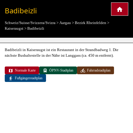
Badibeizli
Schweiz/Suisse/Svizzera/Svizra
>
Aargau
>
Bezirk Rheinfelden
>
Kaiseraugst
>
Badibeizli
Badibeizli in Kaiseraugst ist ein Restaurant in der Strandbadweg 1. Die
nächste Bushaltestelle in der Nähe ist Langgass (ca. 450 m entfernt).
Normale Karte
ÖPNV-Stadtplan
Fahrradstadtplan
Fußgängerstadtplan