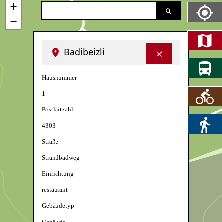
+
−
Badibeizli
Hausnummer
1
Postleitzahl
4303
Straße
Strandbadweg
Einrichtung
restaurant
Gebäudetyp
Gebäude