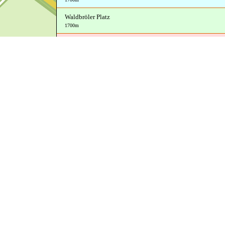
Waldbröler Platz
1700m
Treuenbrietzener Straße
Friseur Kirchner
,
Zur Insel
,
Altes Lager, Flämingstraße
,
Sommers
Hofladen
,
Flämingstraße
,
Teppichlager
,
Hairdreams
,
Prima Markt
,
Amazon
Locker
,
Kleiner Imbiss
,
Ersatzteil-Center GmbH
1750m
Gartenstraße
1950m
Am Sportplatz
Alpha Grill
2000m
Feldweg
2050m
Waldstraße
Altes Lager, Waldstraße
2100m
Flämingstraße
2100m