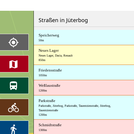
Straßen in Jüterbog
Speicherweg
50m
Neues Lager
Neues Lager
,
Dacia
,
Renault
850m
Friedensstraße
1050m
Weßlaustraße
1200m
Parkstraße
Parkstraße
,
Jüterbog, Parkstraße
,
Tauentzienstraße
,
Jüterbog,
Tauentzienstraße
1200m
Schmidtstraße
1300m