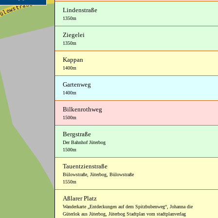
Lindenstraße
1350m
Ziegelei
1350m
Kappan
1400m
Gartenweg
1400m
Bilkenrothweg
1500m
Bergstraße
Der Bahnhof Jüterbog
1500m
Tauentzienstraße
Bülowstraße
,
Jüterbog, Bülowstraße
1550m
Aßlarer Platz
Wanderkarte „Entdeckungen auf dem Spitzbubenweg“
,
Johanna die
Güterlok aus Jüterbog
,
Jüterbog Stadtplan vom stadtplanverlag