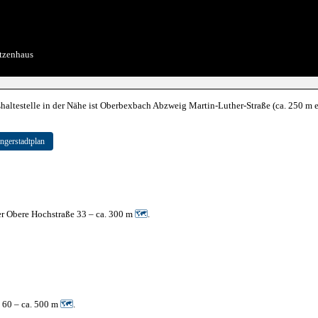
tzenhaus
altestelle in der Nähe ist Oberbexbach Abzweig Martin-Luther-Straße (ca. 250 m en
ngerstadtplan
er Obere Hochstraße 33 – ca. 300 m
🗺
.
e 60 – ca. 500 m
🗺
.