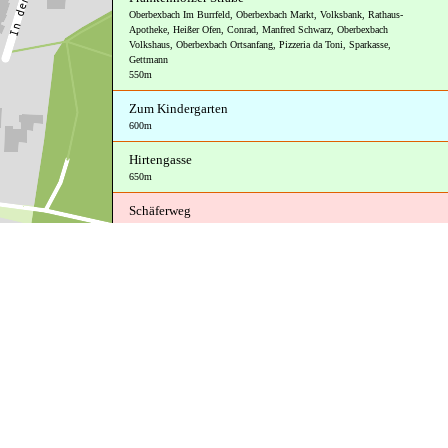
Oberbexbach Im Burrfeld
,
Oberbexbach Markt
,
Volksbank
,
Rathaus-
Apotheke
,
Heißer Ofen
,
Conrad
,
Manfred Schwarz
,
Oberbexbach
Volkshaus
,
Oberbexbach Ortsanfang
,
Pizzeria da Toni
,
Sparkasse
,
Gettmann
550m
Zum Kindergarten
600m
Hirtengasse
650m
Schäferweg
700m
Eckersberger Hof
750m
Im Burrfeld
750m
Vor dem Stockfeld
800m
Autowerkstätten in Oberbexbach