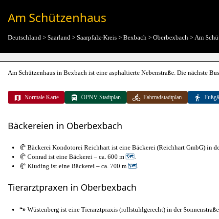
Am Schützenhaus
Deutschland
>
Saarland
>
Saarpfalz-Kreis
>
Bexbach
>
Oberbexbach
>
Am Schü
Am Schützenhaus in Bexbach ist eine asphaltierte Nebenstraße. Die nächste Bush
Normale Karte
ÖPNV-Stadtplan
Fahrradstadtplan
Fußgä
Bäckereien in Oberbexbach
🥐 Bäckerei Kondotorei Reichhart ist eine Bäckerei (Reichhart GmbG) in d
🥐 Conrad ist eine Bäckerei – ca. 600 m
🗺
.
🥐 Kluding ist eine Bäckerei – ca. 700 m
🗺
.
Tierarztpraxen in Oberbexbach
🐾 Wüstenberg ist eine Tierarztpraxis (rollstuhlgerecht) in der Sonnenstraß