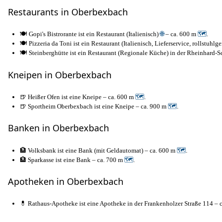
Restaurants in Oberbexbach
🍽️ Gopi's Bistrorante ist ein Restaurant (Italienisch)
🌐
– ca. 600 m
🗺
.
🍽️ Pizzeria da Toni ist ein Restaurant (Italienisch, Lieferservice, rollstuhlg
🍽️ Steinberghütte ist ein Restaurant (Regionale Küche) in der Rheinhard-S
Kneipen in Oberbexbach
🍺 Heißer Ofen ist eine Kneipe – ca. 600 m
🗺
.
🍺 Sportheim Oberbexbach ist eine Kneipe – ca. 900 m
🗺
.
Banken in Oberbexbach
🏦 Volksbank ist eine Bank (mit Geldautomat) – ca. 600 m
🗺
.
🏦 Sparkasse ist eine Bank – ca. 700 m
🗺
.
Apotheken in Oberbexbach
💊 Rathaus-Apotheke ist eine Apotheke in der Frankenholzer Straße 114 – 