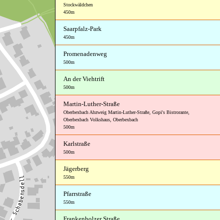
Stockwäldchen
450m
Saarpfalz-Park
450m
Promenadenweg
500m
An der Viehtrift
500m
Martin-Luther-Straße
Oberbexbach Abzweig Martin-Luther-Straße
,
Gopi's Bistrorante
,
Oberbexbach Volkshaus
,
Oberbexbach
500m
Karlstraße
500m
Jägerberg
550m
Pfarrstraße
550m
Frankenholzer Straße