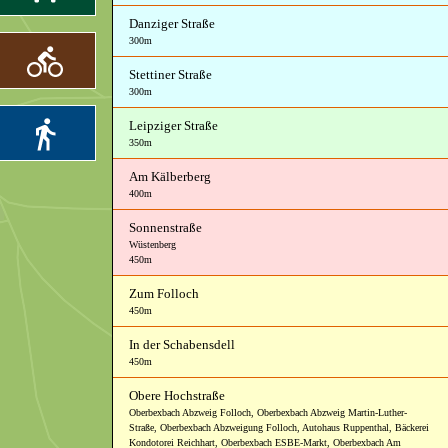
Danziger Straße
300m
Stettiner Straße
300m
Leipziger Straße
350m
Am Kälberberg
400m
Sonnenstraße
Wüstenberg
450m
Zum Folloch
450m
In der Schabensdell
450m
Obere Hochstraße
Oberbexbach Abzweig Folloch
,
Oberbexbach Abzweig Martin-Luther-
Straße
,
Oberbexbach Abzweigung Folloch
,
Autohaus Ruppenthal
,
Bäckerei
Kondotorei Reichhart
,
Oberbexbach ESBE-Markt
,
Oberbexbach Am