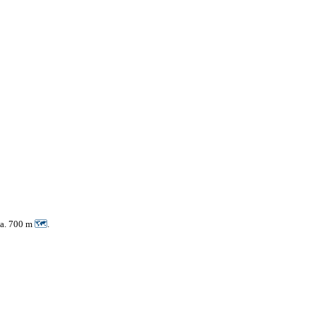
ca. 700 m
🗺
.