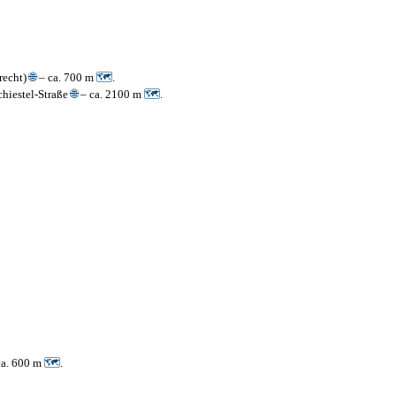
erecht)
🌐
– ca. 700 m
🗺
.
chiestel-Straße
🌐
– ca. 2100 m
🗺
.
ca. 600 m
🗺
.