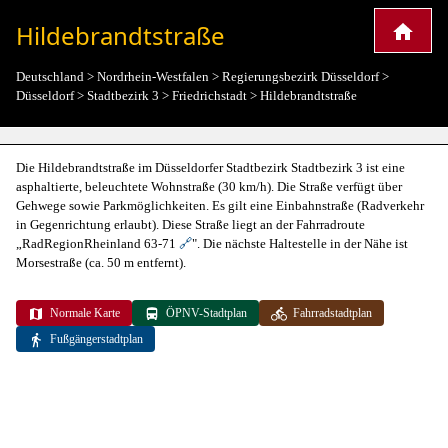
Hildebrandtstraße
Deutschland
>
Nordrhein-Westfalen
>
Regierungsbezirk Düsseldorf
>
Düsseldorf
>
Stadtbezirk 3
>
Friedrichstadt
>
Hildebrandtstraße
Die Hildebrandtstraße im Düsseldorfer Stadtbezirk Stadtbezirk 3 ist eine
asphaltierte, beleuchtete Wohnstraße (30 km/h). Die Straße verfügt über
Gehwege sowie Parkmöglichkeiten. Es gilt eine Einbahnstraße (Radverkehr
in Gegenrichtung erlaubt). Diese Straße liegt an der Fahrradroute
„RadRegionRheinland 63-71
🔗
". Die nächste Haltestelle in der Nähe ist
Morsestraße (ca. 50 m entfernt).
Normale Karte
ÖPNV-Stadtplan
Fahrradstadtplan
Fußgängerstadtplan