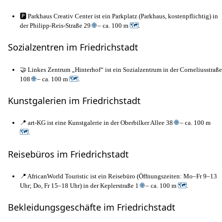
🅿️ Parkhaus Creativ Center ist ein Parkplatz (Parkhaus, kostenpflichtig) in
der Philipp-Reis-Straße 29
🌐
– ca. 100 m
🗺
.
Sozialzentren im Friedrichstadt
🤝 Linkes Zentrum „Hinterhof“ ist ein Sozialzentrum in der Corneliusstraße
108
🌐
– ca. 100 m
🗺
.
Kunstgalerien im Friedrichstadt
📍 art-KG ist eine Kunstgalerie in der Oberbilker Allee 38
🌐
– ca. 100 m
🗺
.
Reisebüros im Friedrichstadt
📍 AfricanWorld Touristic ist ein Reisebüro (Öffnungszeiten: Mo–Fr 9–13
Uhr; Do, Fr 15–18 Uhr) in der Keplerstraße 1
🌐
– ca. 100 m
🗺
.
Bekleidungsgeschäfte im Friedrichstadt