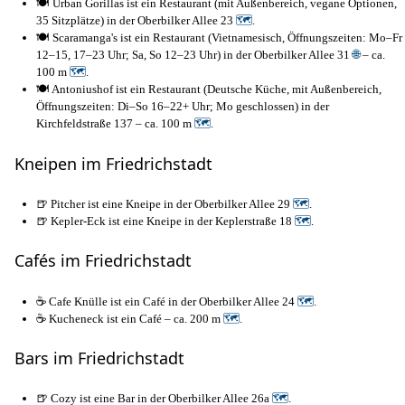
🍽️ Urban Gorillas ist ein Restaurant (mit Außenbereich, vegane Optionen,
35 Sitzplätze) in der Oberbilker Allee 23
🗺
.
🍽️ Scaramanga's ist ein Restaurant (Vietnamesisch, Öffnungszeiten: Mo–Fr
12–15, 17–23 Uhr; Sa, So 12–23 Uhr) in der Oberbilker Allee 31
🌐
– ca.
100 m
🗺
.
🍽️ Antoniushof ist ein Restaurant (Deutsche Küche, mit Außenbereich,
Öffnungszeiten: Di–So 16–22+ Uhr; Mo geschlossen) in der
Kirchfeldstraße 137 – ca. 100 m
🗺
.
Kneipen im Friedrichstadt
🍺 Pitcher ist eine Kneipe in der Oberbilker Allee 29
🗺
.
🍺 Kepler-Eck ist eine Kneipe in der Keplerstraße 18
🗺
.
Cafés im Friedrichstadt
☕ Cafe Knülle ist ein Café in der Oberbilker Allee 24
🗺
.
☕ Kucheneck ist ein Café – ca. 200 m
🗺
.
Bars im Friedrichstadt
🍺 Cozy ist eine Bar in der Oberbilker Allee 26a
🗺
.