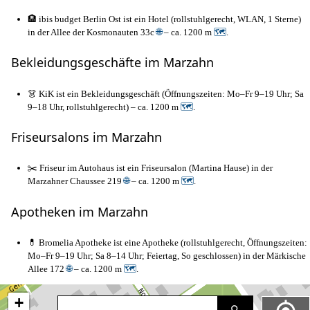
🏨 ibis budget Berlin Ost ist ein Hotel (rollstuhlgerecht, WLAN, 1 Sterne)
in der Allee der Kosmonauten 33c
🌐
– ca. 1200 m
🗺
.
Bekleidungsgeschäfte im Marzahn
👗 KiK ist ein Bekleidungsgeschäft (Öffnungszeiten: Mo–Fr 9–19 Uhr; Sa
9–18 Uhr, rollstuhlgerecht) – ca. 1200 m
🗺
.
Friseursalons im Marzahn
✂️ Friseur im Autohaus ist ein Friseursalon (Martina Hause) in der
Marzahner Chaussee 219
🌐
– ca. 1200 m
🗺
.
Apotheken im Marzahn
💊 Bromelia Apotheke ist eine Apotheke (rollstuhlgerecht, Öffnungszeiten:
Mo–Fr 9–19 Uhr; Sa 8–14 Uhr; Feiertag, So geschlossen) in der Märkische
Allee 172
🌐
– ca. 1200 m
🗺
.
+