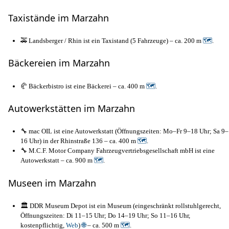
Taxistände im Marzahn
🚕 Landsberger / Rhin ist ein Taxistand (5 Fahrzeuge) – ca. 200 m
🗺
.
Bäckereien im Marzahn
🥐 Bäckerbistro ist eine Bäckerei – ca. 400 m
🗺
.
Autowerkstätten im Marzahn
🔧 mac OIL ist eine Autowerkstatt (Öffnungszeiten: Mo–Fr 9–18 Uhr; Sa 9–
16 Uhr) in der Rhinstraße 136 – ca. 400 m
🗺
.
🔧 M.C.F. Motor Company Fahrzeugvertriebsgesellschaft mbH ist eine
Autowerkstatt – ca. 900 m
🗺
.
Museen im Marzahn
🏛️ DDR Museum Depot ist ein Museum (eingeschränkt rollstuhlgerecht,
Öffnungszeiten: Di 11–15 Uhr; Do 14–19 Uhr; So 11–16 Uhr,
kostenpflichtig,
Web
)
🌐
– ca. 500 m
🗺
.