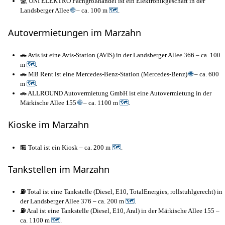
💻 UNI ELEKTRO Fachgroßhandel ist ein Elektronikgeschäft in der
Landsberger Allee
🌐
– ca. 100 m
🗺
.
Autovermietungen im Marzahn
🚗 Avis ist eine Avis-Station (AVIS) in der Landsberger Allee 366 – ca. 100
m
🗺
.
🚗 MB Rent ist eine Mercedes-Benz-Station (Mercedes-Benz)
🌐
– ca. 600
m
🗺
.
🚗 ALLROUND Autovermietung GmbH ist eine Autovermietung in der
Märkische Allee 155
🌐
– ca. 1100 m
🗺
.
Kioske im Marzahn
🏪 Total ist ein Kiosk – ca. 200 m
🗺
.
Tankstellen im Marzahn
⛽ Total ist eine Tankstelle (Diesel, E10, TotalEnergies, rollstuhlgerecht) in
der Landsberger Allee 376 – ca. 200 m
🗺
.
⛽ Aral ist eine Tankstelle (Diesel, E10, Aral) in der Märkische Allee 155 –
ca. 1100 m
🗺
.