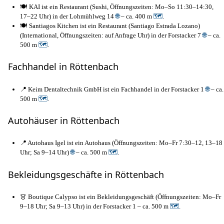
🍽️ KAI ist ein Restaurant (Sushi, Öffnungszeiten: Mo–So 11:30–14:30,
17–22 Uhr) in der Lohmühlweg 14
🌐
– ca. 400 m
🗺
.
🍽️ Santiagos Kitchen ist ein Restaurant (Santiago Estrada Lozano)
(International, Öffnungszeiten: auf Anfrage Uhr) in der Forstacker 7
🌐
– ca.
500 m
🗺
.
Fachhandel in Röttenbach
📍 Keim Dentaltechnik GmbH ist ein Fachhandel in der Forstacker 1
🌐
– ca.
500 m
🗺
.
Autohäuser in Röttenbach
📍 Autohaus Igel ist ein Autohaus (Öffnungszeiten: Mo–Fr 7:30–12, 13–18
Uhr; Sa 9–14 Uhr)
🌐
– ca. 500 m
🗺
.
Bekleidungsgeschäfte in Röttenbach
👗 Boutique Calypso ist ein Bekleidungsgeschäft (Öffnungszeiten: Mo–Fr
9–18 Uhr; Sa 9–13 Uhr) in der Forstacker 1 – ca. 500 m
🗺
.