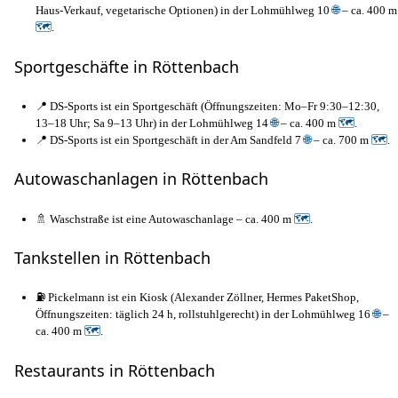
Haus-Verkauf, vegetarische Optionen) in der Lohmühlweg 10
🌐
– ca. 400 m
🗺
.
Sportgeschäfte in Röttenbach
📍 DS-Sports ist ein Sportgeschäft (Öffnungszeiten: Mo–Fr 9:30–12:30,
13–18 Uhr; Sa 9–13 Uhr) in der Lohmühlweg 14
🌐
– ca. 400 m
🗺
.
📍 DS-Sports ist ein Sportgeschäft in der Am Sandfeld 7
🌐
– ca. 700 m
🗺
.
Autowaschanlagen in Röttenbach
🚿 Waschstraße ist eine Autowaschanlage – ca. 400 m
🗺
.
Tankstellen in Röttenbach
⛽ Pickelmann ist ein Kiosk (Alexander Zöllner, Hermes PaketShop,
Öffnungszeiten: täglich 24 h, rollstuhlgerecht) in der Lohmühlweg 16
🌐
–
ca. 400 m
🗺
.
Restaurants in Röttenbach