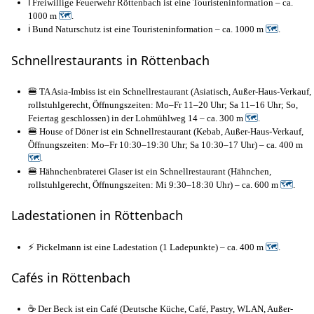
ℹ️ Freiwillige Feuerwehr Röttenbach ist eine Touristeninformation – ca.
1000 m
🗺
.
ℹ️ Bund Naturschutz ist eine Touristeninformation – ca. 1000 m
🗺
.
Schnellrestaurants in Röttenbach
🍔 TA Asia-Imbiss ist ein Schnellrestaurant (Asiatisch, Außer-Haus-Verkauf,
rollstuhlgerecht, Öffnungszeiten: Mo–Fr 11–20 Uhr; Sa 11–16 Uhr; So,
Feiertag geschlossen) in der Lohmühlweg 14 – ca. 300 m
🗺
.
🍔 House of Döner ist ein Schnellrestaurant (Kebab, Außer-Haus-Verkauf,
Öffnungszeiten: Mo–Fr 10:30–19:30 Uhr; Sa 10:30–17 Uhr) – ca. 400 m
🗺
.
🍔 Hähnchenbraterei Glaser ist ein Schnellrestaurant (Hähnchen,
rollstuhlgerecht, Öffnungszeiten: Mi 9:30–18:30 Uhr) – ca. 600 m
🗺
.
Ladestationen in Röttenbach
⚡ Pickelmann ist eine Ladestation (1 Ladepunkte) – ca. 400 m
🗺
.
Cafés in Röttenbach
☕ Der Beck ist ein Café (Deutsche Küche, Café, Pastry, WLAN, Außer-