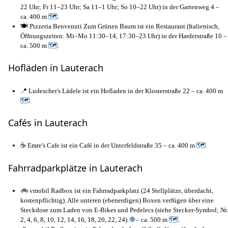
22 Uhr; Fr 11–23 Uhr; Sa 11–1 Uhr; So 10–22 Uhr) in der Gartenweg 4 –
ca. 400 m
🗺
.
🍽️ Pizzeria Benvenuti Zum Grünen Baum ist ein Restaurant (Italienisch,
Öffnungszeiten: Mi–Mo 11:30–14, 17:30–23 Uhr) in der Harderstraße 10 –
ca. 500 m
🗺
.
Hofläden in Lauterach
📍 Ludescher's Lädele ist ein Hofladen in der Klosterstraße 22 – ca. 400 m
🗺
.
Cafés in Lauterach
☕ Emre's Cafe ist ein Café in der Unterfeldstraße 35 – ca. 400 m
🗺
.
Fahrradparkplätze in Lauterach
🚲 vmobil Radbox ist ein Fahrradparkplatz (24 Stellplätze, überdacht,
kostenpflichtig). Alle unteren (ebenerdigen) Boxen verfügen über eine
Steckdose zum Laden von E-Bikes und Pedelecs (siehe Stecker-Symbol; Nr.
2, 4, 6, 8, 10, 12, 14, 16, 18, 20, 22, 24).
🌐
– ca. 500 m
🗺
.