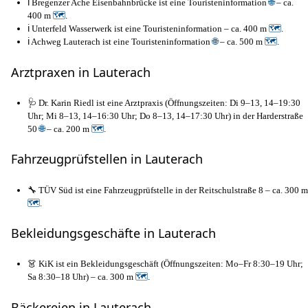
ℹ️ Bregenzer Ache Eisenbahnbrücke ist eine Touristeninformation
🌐
– ca.
400 m
🗺
.
ℹ️ Unterfeld Wasserwerk ist eine Touristeninformation – ca. 400 m
🗺
.
ℹ️ Achweg Lauterach ist eine Touristeninformation
🌐
– ca. 500 m
🗺
.
Arztpraxen in Lauterach
🩺 Dr. Karin Riedl ist eine Arztpraxis (Öffnungszeiten: Di 9–13, 14–19:30
Uhr; Mi 8–13, 14–16:30 Uhr; Do 8–13, 14–17:30 Uhr) in der Harderstraße
50
🌐
– ca. 200 m
🗺
.
Fahrzeugprüfstellen in Lauterach
🔧 TÜV Süd ist eine Fahrzeugprüfstelle in der Reitschulstraße 8 – ca. 300 m
🗺
.
Bekleidungsgeschäfte in Lauterach
👗 KiK ist ein Bekleidungsgeschäft (Öffnungszeiten: Mo–Fr 8:30–19 Uhr;
Sa 8:30–18 Uhr) – ca. 300 m
🗺
.
Bäckereien in Lauterach