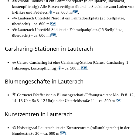
🚲 vmobil Radbox ist ein Fahrradparkplatz (6 Stellplätze, überdacht,
kostenpflichtig). Alle Boxen verfügen über eine Steckdose zum Laden von
E-Bikes und Pedelecs.
🌐
– ca. 600 m
🗺
.
🚲 Lauterach Unterfeld Nord ist ein Fahrradparkplatz (25 Stellplätze,
überdacht) – ca. 600 m
🗺
.
🚲 Lauterach Unterfeld Süd ist ein Fahrradparkplatz (25 Stellplätze,
überdacht) – ca. 600 m
🗺
.
Carsharing-Stationen in Lauterach
🚗 Caruso Carsharing ist eine Carsharing-Station (Caruso Carsharing, 1
Fahrzeuge, kostenpflichtig)
🌐
– ca. 500 m
🗺
.
Blumengeschäfte in Lauterach
💐 Gärtnerei Pfeiffer ist ein Blumengeschäft (Öffnungszeiten: Mo–Fr 8–12,
14–18 Uhr; Sa 8–12 Uhr) in der Unterfeldstraße 11 – ca. 500 m
🗺
.
Kunstzentren in Lauterach
🎨 Hofsteigsaal Lauterach ist ein Kunstzentrum (rollstuhlgerecht) in der
Bundesstraße 20 – ca. 600 m
🗺
.