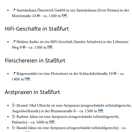
📍 Sanitätshaus Österreich GmbH ist ein Sanitätshaus (Sven Primas) in der
Mittelstraße 14
🌐
– ca. 1300 m
🗺
.
HiFi-Geschäfte in Staßfurt
📍 Hidden Audio ist ein HiFi-Geschäft (Sandro Schubert) in der Löbnitzer
Weg 9
🌐
– ca. 1300 m
🗺
.
Fleischereien in Staßfurt
📍 Rügenwalder ist eine Fleischerei in der Schlachthofstraße 10
🌐
– ca.
1400 m
🗺
.
Arztpraxen in Staßfurt
🩺 Dr.med. Olaf Ulbricht ist eine Arztpraxis (eingeschränkt rollstuhlgerecht,
Augenheilkunde) in der Blumenstraße 8 – ca. 1500 m
🗺
.
🩺 Kathrin Jahns ist eine Arztpraxis (eingeschränkt rollstuhlgerecht,
Pädiatrie) – ca. 1600 m
🗺
.
🩺 Harald Jahns ist eine Arztpraxis (eingeschränkt rollstuhlgerecht) – ca.