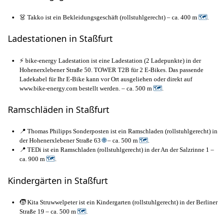
👗 Takko ist ein Bekleidungsgeschäft (rollstuhlgerecht) – ca. 400 m
🗺
.
Ladestationen in Staßfurt
⚡ bike-energy Ladestation ist eine Ladestation (2 Ladepunkte) in der
Hohenerxlebener Straße 50. TOWER T2B für 2 E-Bikes. Das passende
Ladekabel für Ihr E-Bike kann vor Ort ausgeliehen oder direkt auf
www.bike-energy.com bestellt werden. – ca. 500 m
🗺
.
Ramschläden in Staßfurt
📍 Thomas Philipps Sonderposten ist ein Ramschladen (rollstuhlgerecht) in
der Hohenerxlebener Straße 63
🌐
– ca. 500 m
🗺
.
📍 TEDi ist ein Ramschladen (rollstuhlgerecht) in der An der Salzrinne 1 –
ca. 900 m
🗺
.
Kindergärten in Staßfurt
🧒 Kita Struwwelpeter ist ein Kindergarten (rollstuhlgerecht) in der Berliner
Straße 19 – ca. 500 m
🗺
.