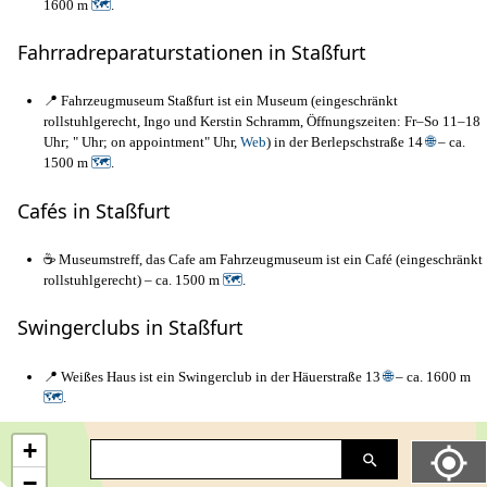
1600 m
🗺
.
Fahrradreparaturstationen in Staßfurt
📍 Fahrzeugmuseum Staßfurt ist ein Museum (eingeschränkt
rollstuhlgerecht, Ingo und Kerstin Schramm, Öffnungszeiten: Fr–So 11–18
Uhr; " Uhr; on appointment" Uhr,
Web
) in der Berlepschstraße 14
🌐
– ca.
1500 m
🗺
.
Cafés in Staßfurt
☕ Museumstreff, das Cafe am Fahrzeugmuseum ist ein Café (eingeschränkt
rollstuhlgerecht) – ca. 1500 m
🗺
.
Swingerclubs in Staßfurt
📍 Weißes Haus ist ein Swingerclub in der Häuerstraße 13
🌐
– ca. 1600 m
🗺
.
+
−