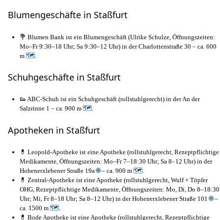
Blumengeschäfte in Staßfurt
💐 Blumen Bank ist ein Blumengeschäft (Ulrike Schulze, Öffnungszeiten:
Mo–Fr 9:30–18 Uhr; Sa 9:30–12 Uhr) in der Charlottenstraße 30 – ca. 600
m
🗺
.
Schuhgeschäfte in Staßfurt
👟 ABC-Schuh ist ein Schuhgeschäft (rollstuhlgerecht) in der An der
Salzrinne 1 – ca. 900 m
🗺
.
Apotheken in Staßfurt
💊 Leopold-Apotheke ist eine Apotheke (rollstuhlgerecht, Rezeptpflichtige
Medikamente, Öffnungszeiten: Mo–Fr 7–18:30 Uhr; Sa 8–12 Uhr) in der
Hohenerxlebener Straße 19a
🌐
– ca. 900 m
🗺
.
💊 Zentral-Apotheke ist eine Apotheke (rollstuhlgerecht, Wulf + Töpfer
OHG, Rezeptpflichtige Medikamente, Öffnungszeiten: Mo, Di, Do 8–18:30
Uhr; Mi, Fr 8–18 Uhr; Sa 8–12 Uhr) in der Hohenerxlebener Straße 101
🌐
–
ca. 1500 m
🗺
.
💊 Bode Apotheke ist eine Apotheke (rollstuhlgerecht, Rezeptpflichtige