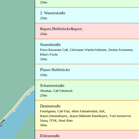
250m
2. Wasserstraße
250m
&quot;Hubbrücke&quot;
250m
Strandstraße
Plawe Restaurant Café
,
Christianes Wäsche-Stübchen
,
Zeislers Esszimmer
,
Köhn's Fische
250m
Plauer Hubbrücke
250m
Scharrenstraße
Obsidian
,
Café Faltenrock
250m
Dammstraße
Fackelgarten
,
Café Flair
,
eBike Fahrradverleih
,
KiK
,
&quot;Sämann&quot;
,
&quot;Mähender Bauer&quot;
,
Ford Autoservice
Skusa
,
JYSK
,
Hotel Reke
300m
Eldenstraße