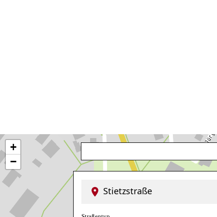
+
−
Stietzstraße
Straßentyp