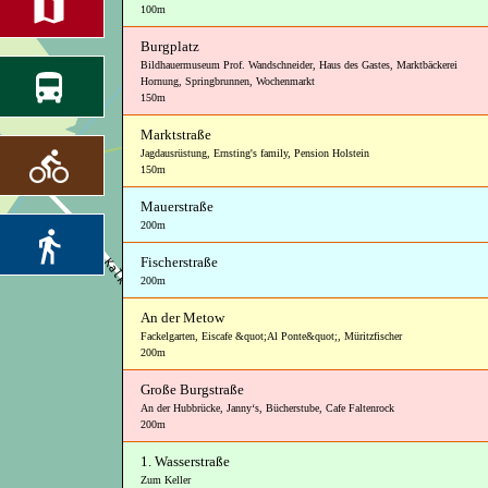
100m
Burgplatz
Bildhauermuseum Prof. Wandschneider
,
Haus des Gastes
,
Marktbäckerei
Hornung
,
Springbrunnen
,
Wochenmarkt
150m
Marktstraße
Jagdausrüstung
,
Ernsting's family
,
Pension Holstein
150m
Mauerstraße
200m
Fischerstraße
200m
An der Metow
Fackelgarten
,
Eiscafe &quot;Al Ponte&quot;
,
Müritzfischer
200m
Große Burgstraße
An der Hubbrücke
,
Janny‘s
,
Bücherstube
,
Cafe Faltenrock
200m
1. Wasserstraße
Zum Keller