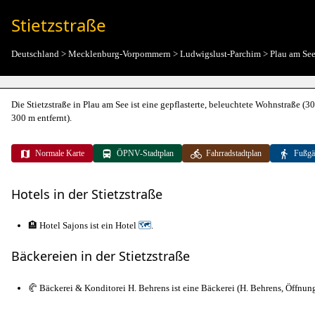
Stietzstraße
Deutschland
>
Mecklenburg-Vorpommern
>
Ludwigslust-Parchim
>
Plau am Se
Die Stietzstraße in Plau am See ist eine gepflasterte, beleuchtete Wohnstraße (3
300 m entfernt).
Normale Karte
ÖPNV-Stadtplan
Fahrradstadtplan
Fußgä
Hotels in der Stietzstraße
🏨 Hotel Sajons ist ein Hotel
🗺
.
Bäckereien in der Stietzstraße
🥐 Bäckerei & Konditorei H. Behrens ist eine Bäckerei (H. Behrens, Öffnun