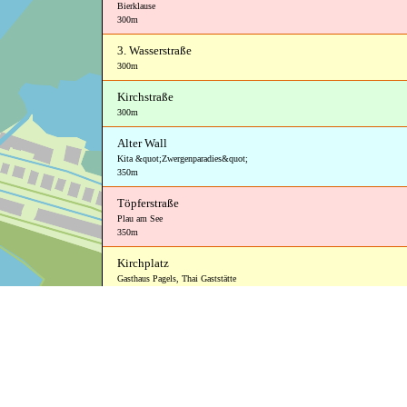
Bierklause
300m
3. Wasserstraße
300m
Kirchstraße
300m
Alter Wall
Kita &quot;Zwergenparadies&quot;
350m
Töpferstraße
Plau am See
350m
Kirchplatz
Gasthaus Pagels
,
Thai Gaststätte
350m
Markt
Markt-Restaurant
,
Volksbank
,
Aquaristik
350m
Gartenstraße
350m