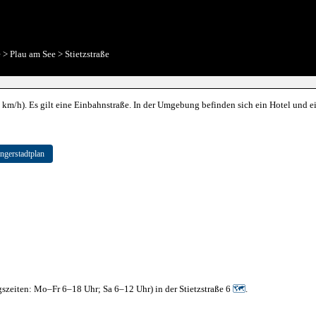
e
>
Plau am See
>
Stietzstraße
0 km/h). Es gilt eine Einbahnstraße. In der Umgebung befinden sich ein Hotel und ei
ngerstadtplan
gszeiten: Mo–Fr 6–18 Uhr; Sa 6–12 Uhr) in der Stietzstraße 6
🗺
.